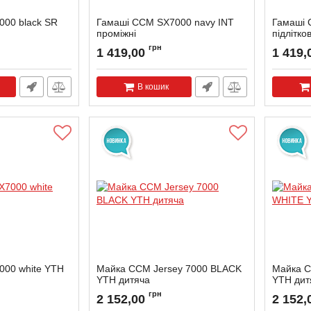
00 black SR
Гамаші CCM SX7000 navy INT
Гамаші 
проміжні
підлітков
грн
1 419,00
1 419,
В кошик
000 white YTH
Майка CCM Jersey 7000 BLACK
Майка C
YTH дитяча
YTH дит
грн
2 152,00
2 152,