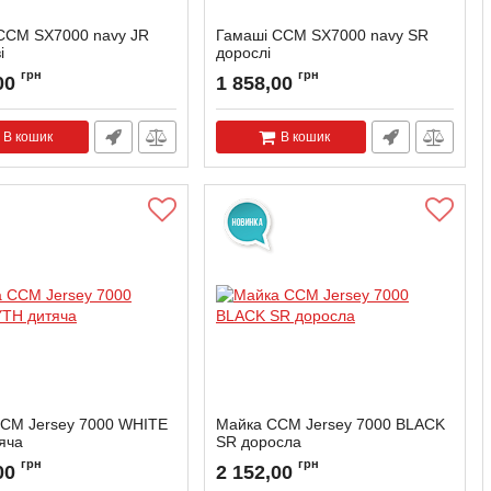
CCM SX7000 navy JR
Гамаші CCM SX7000 navy SR
і
дорослі
грн
грн
00
1 858,00
В кошик
В кошик
CM Jersey 7000 WHITE
Майка CCM Jersey 7000 BLACK
яча
SR доросла
грн
грн
00
2 152,00