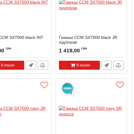
CCM SX7000 black INT
Гамаші CCM SX7000 black JR
і
підліткові
грн
грн
00
1 419,00
В кошик
В кошик