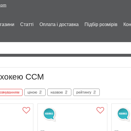
.com
газини
Статті
Оплата і доставка
Підбір розмірів
Кон
 хокею CCM
овчуванням
ціною
назвою
рейтингу