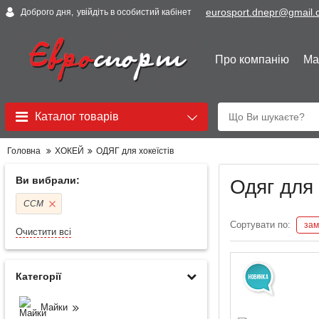
eurosport.dnepr@gmail
Доброго дня,
увійдіть в особистий кабінет
Про компанію
Ма
Каталог товарів
Головна
ХОКЕЙ
ОДЯГ для хокеїстів
Ви вибрали:
Одяг для
CCM
Сортувати по:
зам
Очистити всі
Категорії
Майки