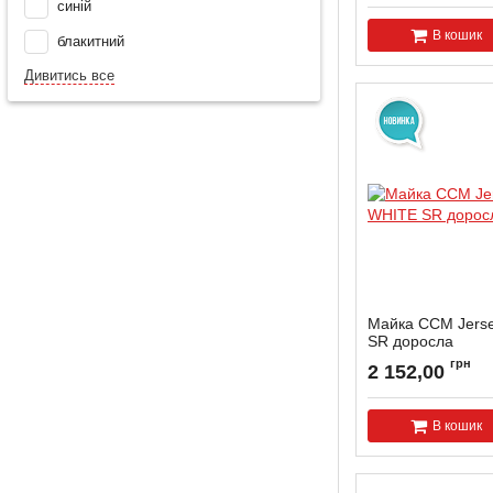
синій
В кошик
блакитний
Дивитись все
Майка CCM Jers
SR доросла
грн
2 152,00
В кошик