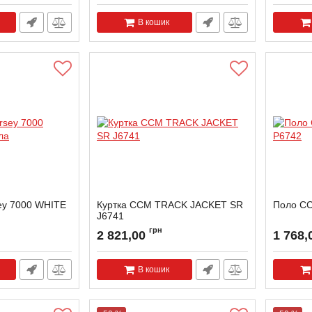
В кошик
ey 7000 WHITE
Куртка CCM TRACK JACKET SR
Поло CC
J6741
грн
2 821,00
1 768,
В кошик