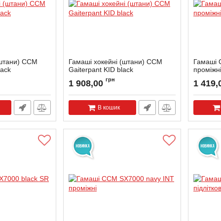
(штани) CCM
Гамаші хокейні (штани) CCM
Гамаші 
lack
Gaiterpant KID black
проміжн
грн
1 908,00
1 419,
В кошик