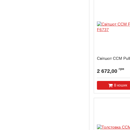
Світшот ССМ Pul
грн
2 672,00
В кошик