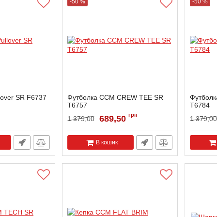
-50 %
-50 %
lover SR F6737
Футболка CCM CREW TEE SR
Футбол
T6757
T6784
грн
689,50
1 379,00
1 379,00
В кошик