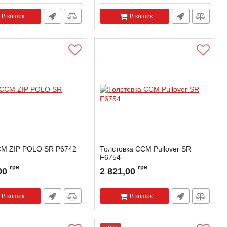
В кошик
В кошик
M ZIP POLO SR P6742
Толстовка ССМ Pullover SR
F6754
грн
грн
00
2 821,00
В кошик
В кошик