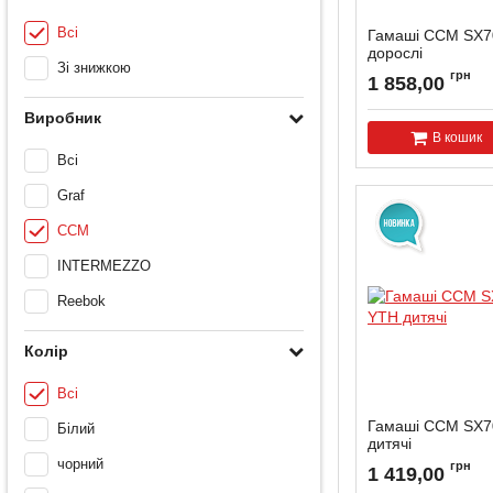
Всі
Гамаші CCM SX70
дорослі
Зі знижкою
грн
1 858,00
Виробник
В кошик
Всі
Graf
CCM
INTERMEZZO
Reebok
Колір
Всі
Гамаші CCM SX7
Білий
дитячі
чорний
грн
1 419,00