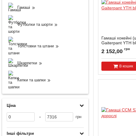
Гамаші
Футболки та шорти
Гамаші хокейні 
Gaiterpant YTH b
Толстовки та штани
грн
2 152,00
Шкарпетки
В кошик
Кепки та шапки
Ціна
-
грн
Інші фільтри