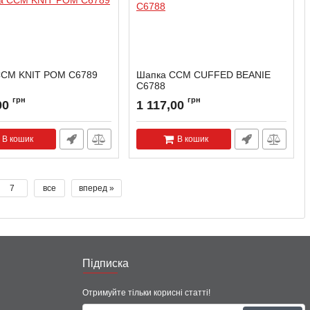
CCM KNIT POM C6789
Шапка CCM CUFFED BEANIE
C6788
грн
грн
00
1 117,00
В кошик
В кошик
7
все
вперед »
Підписка
Отримуйте тільки корисні статті!