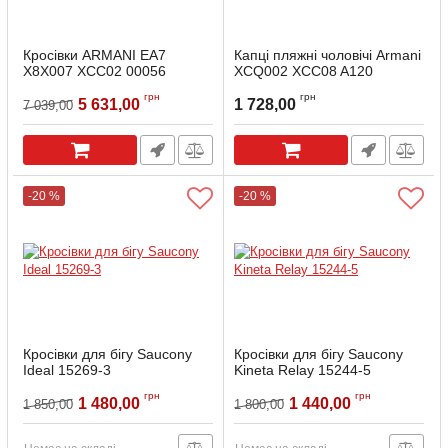
Кросівки ARMANI EA7
Капці пляжні чоловічі Armani
X8X007 XCC02 00056
XCQ002 XCC08 A120
Артикул:
EA7-00056-55
Артикул:
A120-36
грн
грн
5 631,00
1 728,00
7 039,00
-20 %
-20 %
Кросівки для бігу Saucony
Кросівки для бігу Saucony
Ideal 15269-3
Kineta Relay 15244-5
Артикул:
15269-3-65
Артикул:
15244-5-7
грн
грн
1 480,00
1 440,00
1 850,00
1 800,00