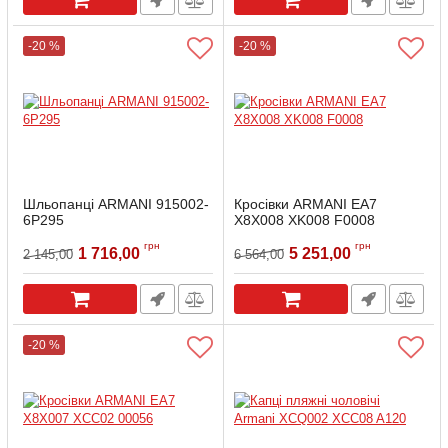
-20 %
-20 %
Шльопанці ARMANI 915002-
Кросівки ARMANI EA7
6P295
X8X008 XK008 F0008
Артикул:
915002-6P295-37
Артикул:
EA7-F0008-85
грн
грн
1 716,00
5 251,00
2 145,00
6 564,00
-20 %