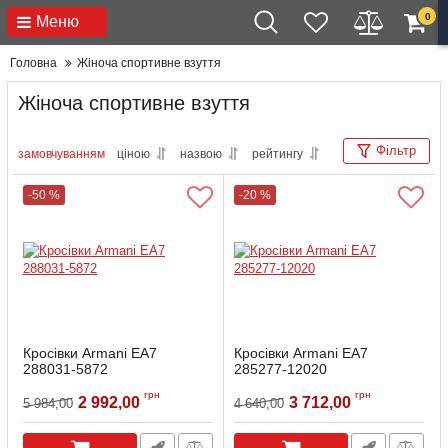
0
Меню
Головна
Жіноча спортивне взуття
Жіноча спортивне взуття
Фільтр
замовчуванням
ціною
назвою
рейтингу
-50 %
-20 %
Кросівки Armani EA7
Кросівки Armani EA7
288031-5872
285277-12020
Артикул:
288031-05872-7
Артикул:
285277-1202-6
грн
грн
2 992,00
3 712,00
5 984,00
4 640,00