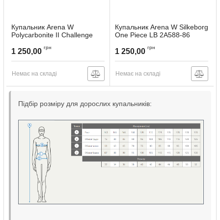
Купальник Аrena W
Купальник Аrena W Silkeborg
Polycarbonite II Challenge
One Piece LB 2A588-86
2A484-54
Артикул:
2A588-86-38
грн
грн
1 250,00
1 250,00
Артикул:
2A484-54-38
Немає на складі
Немає на складі
Підбір розміру для дорослих купальників: