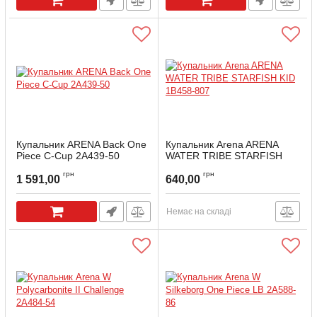
Купальник АRENA Back One
Купальник Arena ARENA
Piece C-Cup 2A439-50
WATER TRIBE STARFISH
KID 1B458-807
Артикул:
2A439-50-40
грн
грн
1 591,00
640,00
Артикул:
1B458-807-4-5
Немає на складі