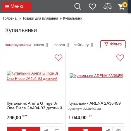
0
Меню
Головна
Товари для плавання
Купальники
Купальники
Фільтр
замовчуванням
ціною
назвою
рейтингу
Купальник Arena G Inge Jr
Купальник ARENA 2A36459
One Piece 2А494-93 дитячий
Артикул:
2A36459-38
Артикул:
2А494-93-6
грн
грн
796,00
1 044,00