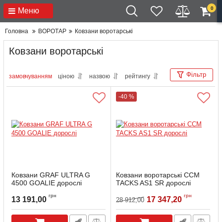
0
Меню
Головна
ВОРОТАР
Ковзани воротарські
Ковзани воротарські
Фільтр
замовчуванням
ціною
назвою
рейтингу
-40 %
Ковзани GRAF ULTRA G
Ковзани воротарські CCM
4500 GOALIE дорослі
TACKS AS1 SR дорослі
Артикул:
G4500GOAL-7
Артикул:
SUPER TACKS AS1
грн
грн
13 191,00
17 347,20
28 912,00