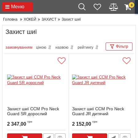
0
Меню
Головна
ХОКЕЙ
ЗАХИСТ
Захист шиї
Захист шиї
Фільтр
замовчуванням
ціною
назвою
рейтингу
Захист шиї CCM Pro Neck
Захист шиї CCM Pro Neck
Guard SR дорослий
Guard JR дитячий
Артикул:
PRONECKGUARD-SR
Артикул:
PRONECKGUARD-JR
грн
грн
2 347,00
2 152,00