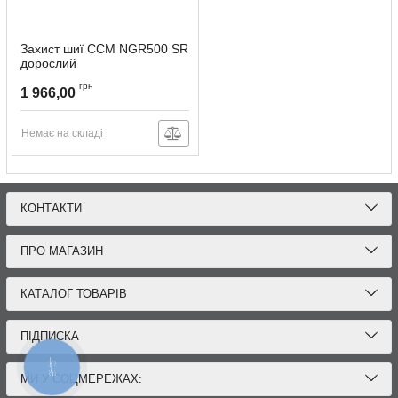
Захист шиї CCM NGR500 SR
дорослий
Артикул:
RBZ500-SR
грн
1 966,00
Немає на складі
КОНТАКТИ
ПРО МАГАЗИН
КАТАЛОГ ТОВАРІВ
ПІДПИСКА
КНОПКА
ЗВ'ЯЗКУ
МИ У СОЦМЕРЕЖАХ: