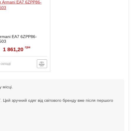
rmani EA7 6ZPP86-
503
6ZPP86-PJJ5Z-3503-XXL
грн
1 861,20
 складі
 місці.
. Цей зручний одяг від світового бренду вже після першого