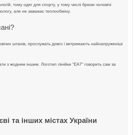
огій, тому одяг для спорту, у тому числі брюки чоловічі
ологу, але не заважає теплообміну.
мані?
ловічих штанів, прослужать довго і витримають найнапруженіші
ати з жодним іншим. Логотип лінійки "ЕА7" говорить сам за
єві та інших містах України