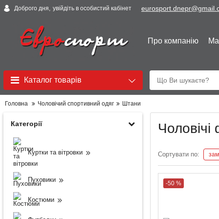
eurosport.dnepr@gmail
Доброго дня,
увійдіть в особистий кабінет
Про компанію
Ма
Каталог товарів
Головна
Чоловічий спортивний одяг
Штани
Категорії
Чоловічі 
Куртки та вітровки
Сортувати по:
зам
Пуховики
-50 %
Костюми