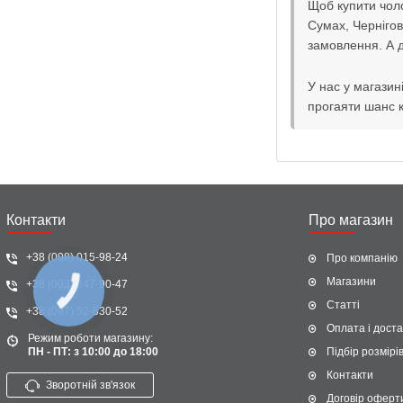
Щоб купити чоло
Сумах, Чернігов
замовлення. А 
У нас у магазин
прогаяти шанс к
Контакти
Про магазин
+38 (098) 015-98-24
Про компанію
Магазини
+38 (093) 647-90-47
КНОПКА
ЗВ'ЯЗКУ
Статті
+38 (097) 52-630-52
Оплата і доста
Режим роботи магазину:
ПН - ПТ: з 10:00 до 18:00
Підбір розмірі
Контакти
Зворотній зв'язок
Договір оферт