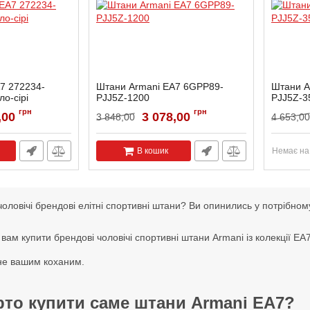
7 272234-
Штани Armani EA7 6GPP89-
Штани A
ло-сірі
PJJ5Z-1200
PJJ5Z-3
33-1449-S
Артикул:
6GPP89-PJJ5Z-1200-S
Артикул:
грн
грн
,00
3 078,00
3 848,00
4 653,00
В кошик
Немає на
чоловічі брендові елітні спортивні штани? Ви опинились у потрібному
ам купити брендові чоловічі спортивні штани Armani із колекції EA7
не вашим коханим.
рто купити саме штани Armani EA7?