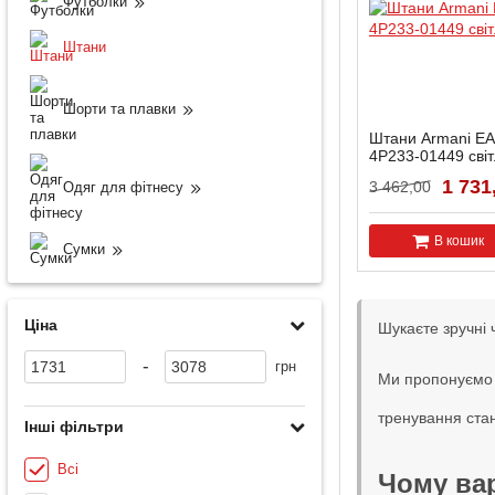
Футболки
Штани
Шорти та плавки
Штани Armani EA
4P233-01449 світ
Артикул:
272234-4P2
1 731
3 462,00
Одяг для фітнесу
В кошик
Сумки
Ціна
Шукаєте зручні 
-
грн
Ми пропонуємо в
тренування ста
Інші фільтри
Всі
Чому ва