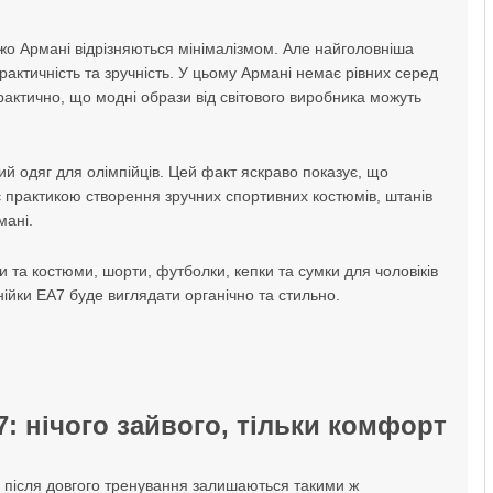
джо Армані відрізняються мінімалізмом. Але найголовніша
практичність та зручність. У цьому Армані немає рівних серед
актично, що модні образи від світового виробника можуть
 одяг для олімпійців. Цей факт яскраво показує, що
є практикою створення зручних спортивних костюмів, штанів
мані.
 та костюми, шорти, футболки, кепки та сумки для чоловіків
інійки EA7 буде виглядати органічно та стильно.
: нічого зайвого, тільки комфорт
і після довгого тренування залишаються такими ж