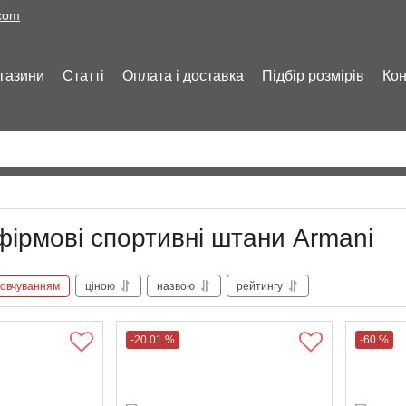
.com
газини
Статті
Оплата і доставка
Підбір розмірів
Кон
фірмові спортивні штани Armani
овчуванням
ціною
назвою
рейтингу
-20.01 %
-60 %