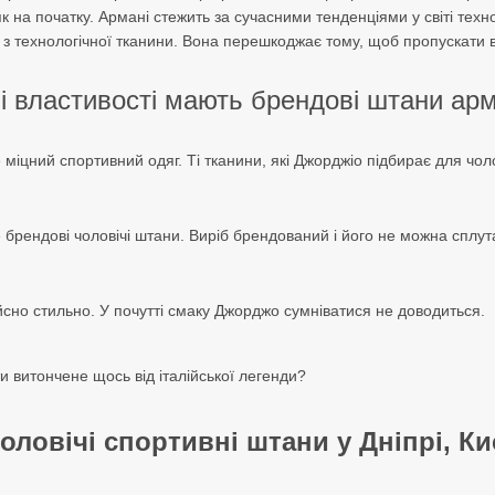
 на початку. Армані стежить за сучасними тенденціями у світі технол
 з технологічної тканини. Вона перешкоджає тому, щоб пропускати в
ні властивості мають брендові штани ар
 міцний спортивний одяг. Ті тканини, які Джорджіо підбирає для чо
 брендові чоловічі штани. Виріб брендований і його не можна сплут
ійсно стильно. У почутті смаку Джорджо сумніватися не доводиться.
ти витончене щось від італійської легенди?
оловічі спортивні штани у Дніпрі, Ки