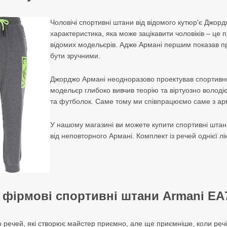
Чоловічі спортивні штани від відомого кутюр'є Джор
характеристика, яка може зацікавити чоловіків – це 
відомих модельєрів. Адже Армані першим показав пр
бути зручними.
Джорджо Армані неодноразово проектував спортивний
модельєр глибоко вивчив теорію та віртуозно володі
та футболок. Саме тому ми співпрацюємо саме з ар
У нашому магазині ви можете купити спортивні штани
від неповторного Армані. Комплект із речей однієї л
 фірмові спортивні штани Armani EA7
 речей, які створює майстер приємно, але ще приємніше, коли реч