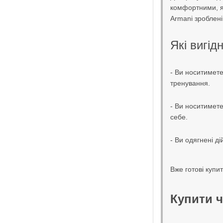
комфортними, як
Armani зроблені
Які вигід
- Ви носитимете
тренування.
- Ви носитимете
себе.
- Ви одягнені д
Вже готові купи
Купити ч