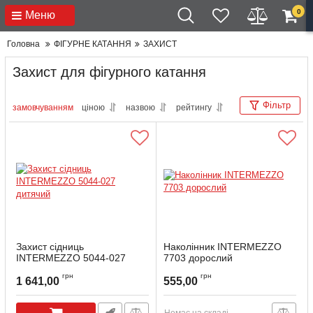
0
Меню
Головна
ФІГУРНЕ КАТАННЯ
ЗАХИСТ
Захист для фігурного катання
Фільтр
замовчуванням
ціною
назвою
рейтингу
Захист сідниць
Наколінник INTERMEZZO
INTERMEZZO 5044-027
7703 дорослий
дитячий
Артикул:
7703-037-M
грн
грн
1 641,00
555,00
Артикул:
5044-027-10