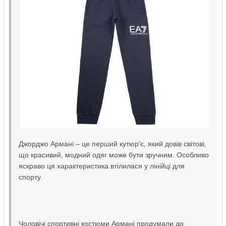
Джорджо Армані – це перший кутюр'є, який довів світові,
що красивий, модний одяг може бути зручним. Особливо
яскраво ця характеристика втілилася у лінійці для
спорту.
Чоловічі спортивні костюми Армані продумали до