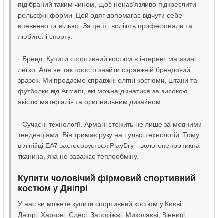
підібраний таким чином, щоб ненав'язливо підкреслити
рельєфні форми. Цей одяг допомагає відчути себе
впевнено та вільно. За це її і воліють професіонали та
любителі спорту.
· Бренд. Купити спортивний костюм в інтернет магазині
легко. Але не так просто знайти справжній брендовий
зразок. Ми продаємо справжні елітні костюми, штани та
футболки від Armani, які можна дізнатися за високою
якістю матеріалів та оригінальним дизайном.
· Сучасні технології. Армані стежить не лише за модними
тенденціями. Він тримає руку на пульсі технологій. Тому
в лінійці EA7 застосовується PlayDry - вологонепроникна
тканина, яка не заважає теплообміну.
Купити чоловічий фірмовий спортивний
костюм у Дніпрі
У нас ви можете купити спортивний костюм у Києві,
Дніпрі, Харкові, Одесі, Запоріжжі, Миколаєві, Вінниці,