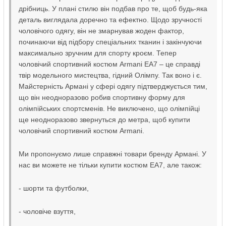
дрібниць. У плані стилю він подбав про те, щоб будь-яка
деталь виглядала доречно та ефектно. Щодо зручності
чоловічого одягу, він не змарнував жоден фактор,
починаючи від підбору спеціальних тканин і закінчуючи
максимально зручним для спорту кроєм. Тепер
чоловічий спортивний костюм Armani EA7 – це справді
твір модельного мистецтва, гідний Олімпу. Так воно і є.
Майстерність Армані у сфері одягу підтверджується тим,
що він неодноразово робив спортивну форму для
олімпійських спортсменів. Не виключено, що олімпійці
ще неодноразово звернуться до метра, щоб купити
чоловічий спортивний костюм Armani.
Ми пропонуємо лише справжні товари бренду Армані. У
нас ви можете не тільки купити костюм EA7, але також:
- шорти та футболки,
- чоловіче взуття,