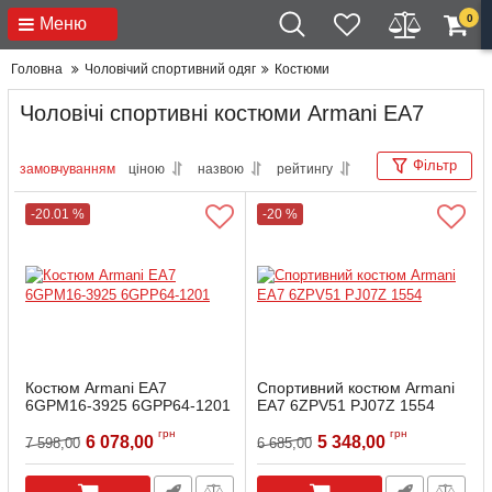
0
Меню
Головна
Чоловічий спортивний одяг
Костюми
Чоловічі спортивні костюми Armani EA7
Фільтр
замовчуванням
ціною
назвою
рейтингу
-20.01 %
-20 %
Костюм Armani EA7
Спортивний костюм Armani
6GPM16-3925 6GPP64-1201
EA7 6ZPV51 PJ07Z 1554
Артикул:
6GPM16-6GPP64-S
Артикул:
EA7-6ZPV51-1554-M
грн
грн
6 078,00
5 348,00
7 598,00
6 685,00