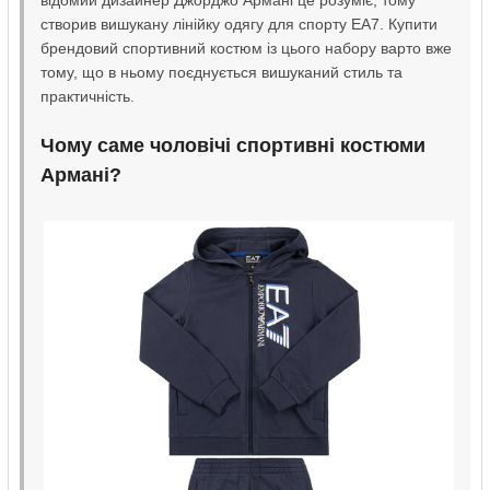
відомий дизайнер Джорджо Армані це розуміє, тому
створив вишукану лінійку одягу для спорту EA7. Купити
брендовий спортивний костюм із цього набору варто вже
тому, що в ньому поєднується вишуканий стиль та
практичність.
Чому саме чоловічі спортивні костюми
Армані?