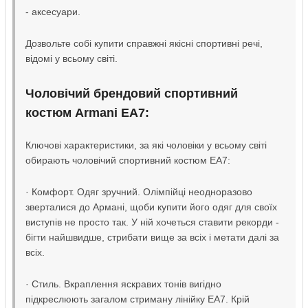
- аксесуари.
Дозвольте собі купити справжні якісні спортивні речі,
відомі у всьому світі.
Чоловічий брендовий спортивний
костюм Armani EA7:
Ключові характеристики, за які чоловіки у всьому світі
обирають чоловічий спортивний костюм EA7:
· Комфорт. Одяг зручний. Олімпійці неодноразово
зверталися до Армані, щоби купити його одяг для своїх
виступів не просто так. У ній хочеться ставити рекорди -
бігти найшвидше, стрибати вище за всіх і метати далі за
всіх.
· Стиль. Вкраплення яскравих тонів вигідно
підкреслюють загалом стриману лінійку ЕА7. Крій