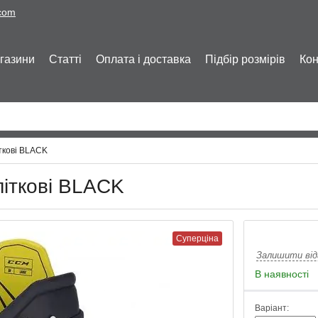
.com
газини
Статті
Оплата і доставка
Підбір розмірів
Кон
ткові BLACK
іткові BLACK
Суперціна
Залишити від
В наявності
Варіант: