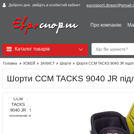
eurosport.dnepr@gmail
Доброго дня,
увійдіть в особистий кабінет
Про компанію
Ма
Каталог товарів
Головна
ХОКЕЙ
ЗАХИСТ
Шорти
Шорти CCM TACKS 9040 JR підлі
Шорти CCM TACKS 9040 JR підл