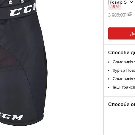
-15 %
3 096,00
грн
До
Способи д
Самовивіз 
Кур'єр Нов
Самовивіз 
Інші транс
Способи о