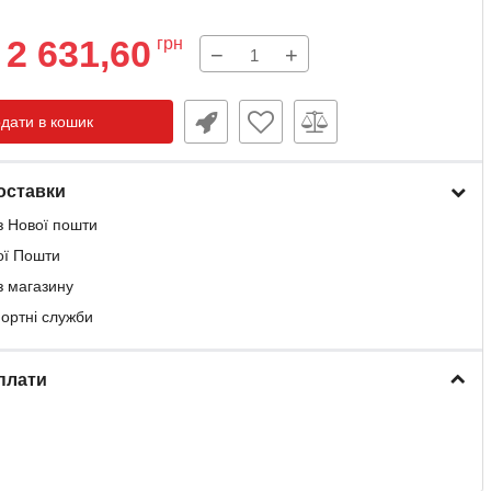
2 631,60
грн
−
+
дати в кошик
оставки
з Нової пошти
ої Пошти
з магазину
портні служби
плати