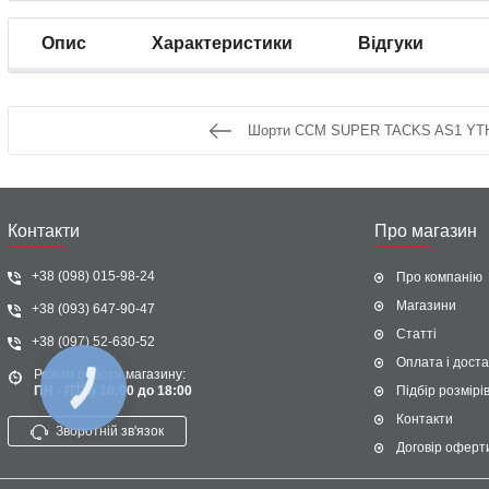
Опис
Характеристики
Відгуки
Шорти CCM SUPER TACKS AS1 YTH
Контакти
Про магазин
+38 (098) 015-98-24
Про компанію
Магазини
+38 (093) 647-90-47
Статті
+38 (097) 52-630-52
Оплата і доста
Режим роботи магазину:
КНОПКА
ПН - ПТ: з 10:00 до 18:00
Підбір розмірі
ЗВ'ЯЗКУ
Контакти
Зворотній зв'язок
Договір оферт