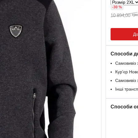
-30 %
10 894,00
грн
До
Способи д
Самовивіз 
Кур'єр Нов
Самовивіз 
Інші транс
Способи о