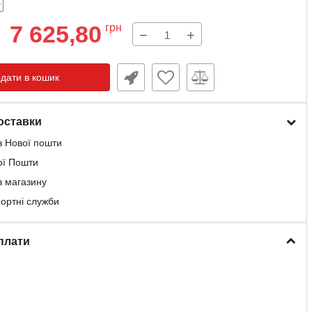
7 625,80
грн
−
+
дати в кошик
оставки
з Нової пошти
ої Пошти
з магазину
портні служби
плати