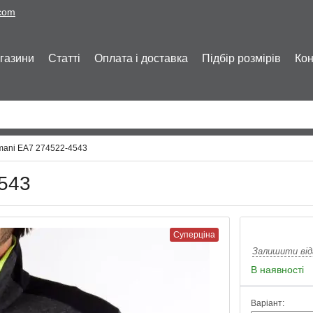
.com
газини
Статті
Оплата і доставка
Підбір розмірів
Кон
mani EA7 274522-4543
4543
Суперціна
Залишити від
В наявності
Варіант: