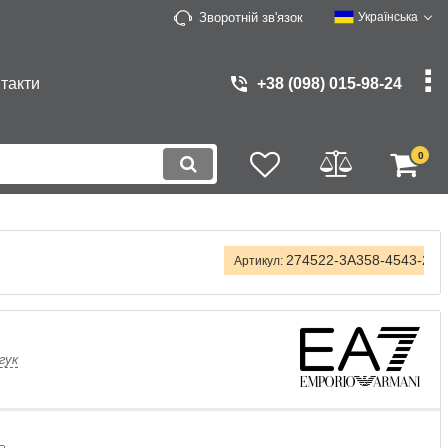
Зворотній зв'язок
Українська
такти
+38 (098) 015-98-24
0
274522-3A358-4543-2XL
Артикул:
гук