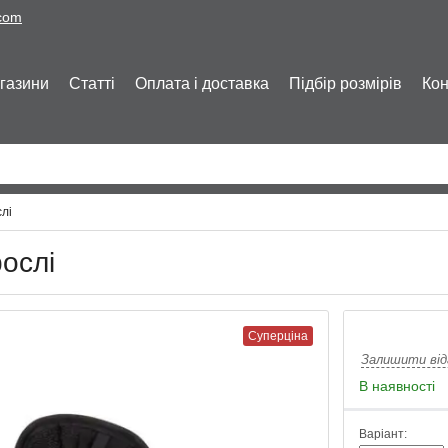
.com
газини
Статті
Оплата і доставка
Підбір розмірів
Кон
лі
ослі
Суперціна
Залишити від
В наявності
Варіант: