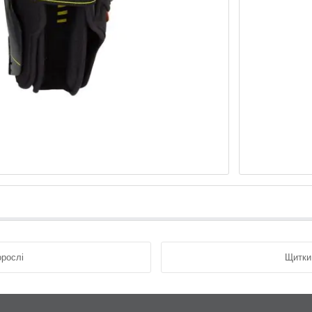
рослі
Щитки