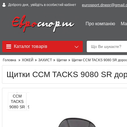
eurosport.dnepr@gmail
Доброго дня,
увійдіть в особистий кабінет
Про компанію
Ма
Каталог товарів
Головна
ХОКЕЙ
ЗАХИСТ
Щитки
Щитки CCM TACKS 9080 SR дорос
Щитки CCM TACKS 9080 SR дор