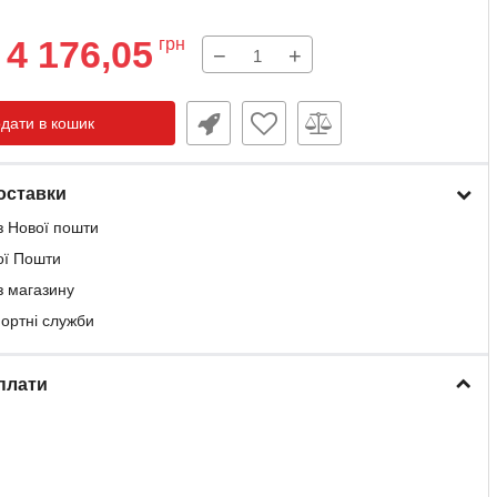
4 176,05
грн
−
+
дати в кошик
оставки
з Нової пошти
ої Пошти
з магазину
портні служби
плати