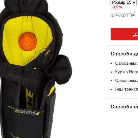
-15 %
4 913,00
грн
До
Способи д
Самовивіз 
Кур'єр Нов
Самовивіз 
Інші транс
Способи о