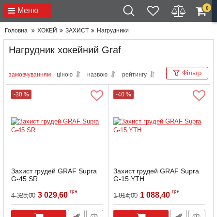
0
Меню
Головна
ХОКЕЙ
ЗАХИСТ
Нагрудники
Нагрудник хокейний Graf
Фільтр
замовчуванням
ціною
назвою
рейтингу
-30 %
-40 %
Захист грудей GRAF Supra
Захист грудей GRAF Supra
G-45 SR
G-15 YTH
Артикул:
G45SHO-SR-M
Артикул:
G15SHO-YTH-S
грн
грн
3 029,60
1 088,40
4 328,00
1 814,00