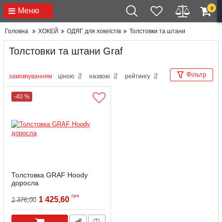
0
Меню
Головна
ХОКЕЙ
ОДЯГ для хокеїстів
Толстовки та штани
Толстовки та штани Graf
Фільтр
замовчуванням
ціною
назвою
рейтингу
-40 %
Толстовка GRAF Hoody
доросла
Артикул:
Ghoody-XL
грн
1 425,60
2 376,00