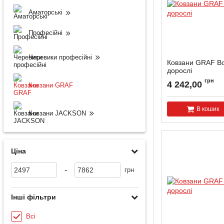
Аматорські
Професійні
Черевики професійні
Ковзани GRAF Bol
дорослі
Артикул:
BOLERO-M
грн
4 242,00
Ковзани GRAF
В кошик
Ковзани JACKSON
Ціна
-
грн
Інші фільтри
Всі