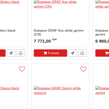
ero black
Ковзани GRAF Ace white дитячі
Ковзани
(CN)
дитячі
B-41
Артикул:
ACE-CH-KW-26
Артикул:
грн
7 771,00
6 960,
В кошик