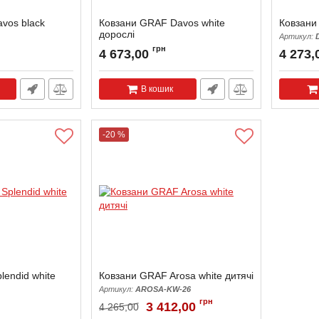
vos black
Ковзани GRAF Davos white
Ковзани 
дорослі
Артикул:
36
Артикул:
DAVOS-MW-36
грн
4 673,00
4 273,
В кошик
-20 %
endid white
Ковзани GRAF Arosa white дитячі
Артикул:
AROSA-KW-26
36
грн
3 412,00
4 265,00