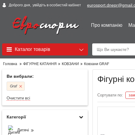
eurosport.dnepr@gmail
Доброго дня,
увійдіть в особистий кабінет
Про компанію
Ма
Каталог товарів
Головна
ФІГУРНЕ КАТАННЯ
КОВЗАНИ
Ковзани GRAF
Ви вибрали:
Фігурні 
Graf
Сортувати по:
зам
Очистити всі
Категорії
Дитячі