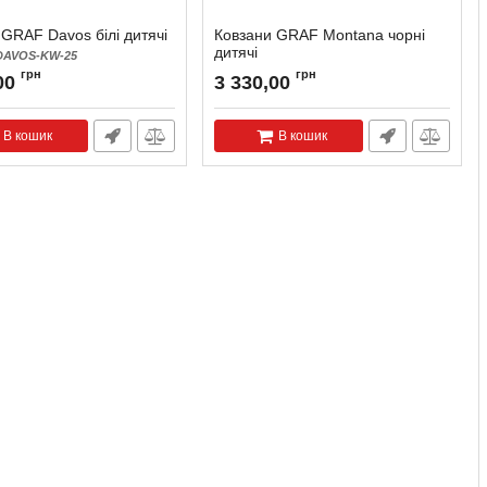
GRAF Davos білі дитячі
Ковзани GRAF Montana чорні
дитячі
DAVOS-KW-25
Артикул:
MONTANA-KB-25
грн
грн
00
3 330,00
В кошик
В кошик