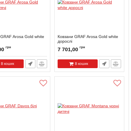
 GRAF Arosa Gold white
Ковзани GRAF Arosa Gold white
дорослі
AROSAG-КW-25
Артикул:
AROSAG-MW-36
грн
грн
00
7 701,00
В кошик
В кошик