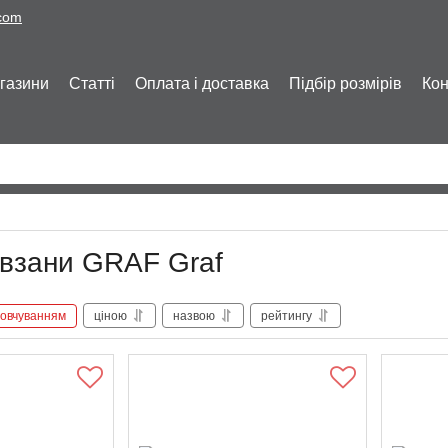
.com
газини
Статті
Оплата і доставка
Підбір розмірів
Кон
ковзани GRAF Graf
овчуванням
ціною
назвою
рейтингу