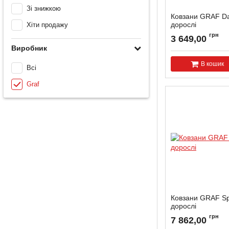
Зі знижкою
Ковзани GRAF Da
дорослі
Хіти продажу
Артикул:
DAVOS-MB-
грн
3 649,00
Виробник
В кошик
Всі
Graf
Ковзани GRAF Spl
дорослі
Артикул:
SPLEN-MW-
грн
7 862,00