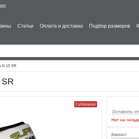
com
зины
Статьи
Оплата и доставка
Подбор размеров
a G-15 SR
 SR
Суперцена
Оставить о
Нет на склад
Вариант: