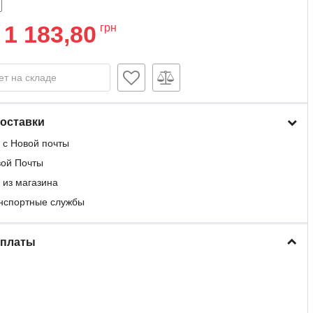
1 183,80
грн
ет на складе
оставки
 с Новой почты
вой Почты
 из магазина
анспортные службы
оплаты