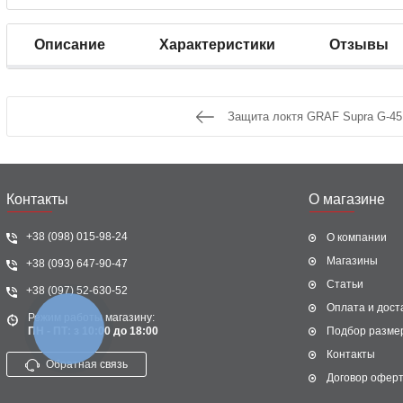
Описание
Характеристики
Отзывы
Защита локтя GRAF Supra G-4
Контакты
О магазине
+38 (098) 015-98-24
О компании
Магазины
+38 (093) 647-90-47
Статьи
+38 (097) 52-630-52
Оплата и дост
Режим работы магазину:
КНОПКА
ПН - ПТ: з 10:00 до 18:00
Подбор разме
ЗВ'ЯЗКУ
Контакты
Обратная связь
Договор офер