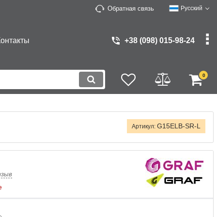
Обратная связь
Русский
Контакты
+38 (098) 015-98-24
0
G15ELB-SR-L
Артикул:
тзыв
е