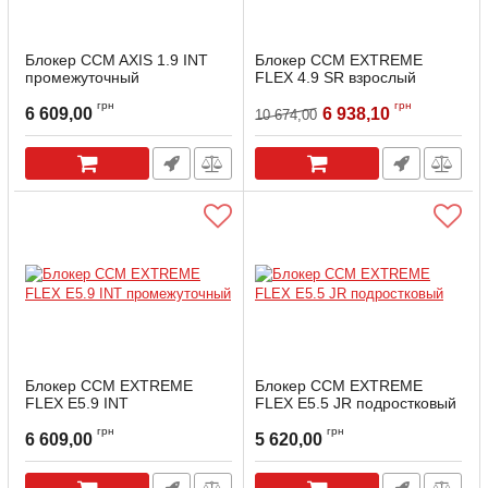
Блокер CCM AXIS 1.9 INT
Блокер CCM EXTREME
промежуточный
FLEX 4.9 SR взрослый
Артикул:
AXS19BL-INT-REG
Артикул:
GBE-4.9-SR-R
грн
грн
6 609,00
6 938,10
10 674,00
Блокер CCM EXTREME
Блокер CCM EXTREME
FLEX E5.9 INT
FLEX E5.5 JR подростковый
промежуточный
Артикул:
GBEFX55-JR-WN
грн
грн
6 609,00
5 620,00
Артикул:
GBEFX59-INT-WN