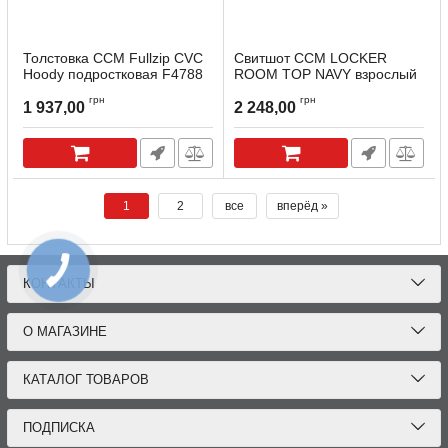
Толстовка CCM Fullzip CVC
Свитшот CCM LOCKER
Hoody подростковая F4788
ROOM TOP NAVY взрослый
Артикул:
F4788-JR-M
Артикул:
LOCKRTOP-SR-N-M
грн
грн
1 937,00
2 248,00
1
2
все
вперёд »
КОНТАКТЫ
О МАГАЗИНЕ
КАТАЛОГ ТОВАРОВ
ПОДПИСКА