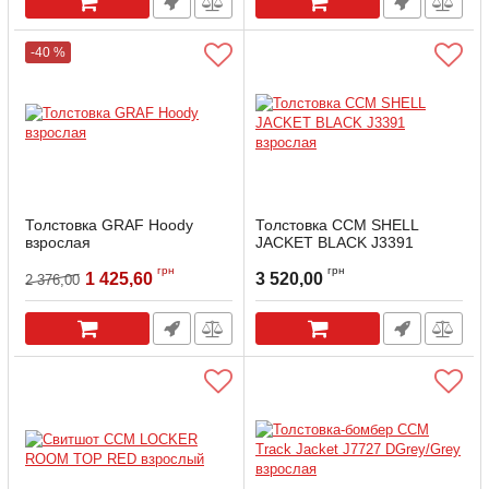
-40 %
Толстовка GRAF Hoody
Толстовка CCM SHELL
взрослая
JACKET BLACK J3391
взрослая
Артикул:
Ghoody-XL
грн
грн
1 425,60
3 520,00
2 376,00
Артикул:
SHELLJACK-SR-B-M