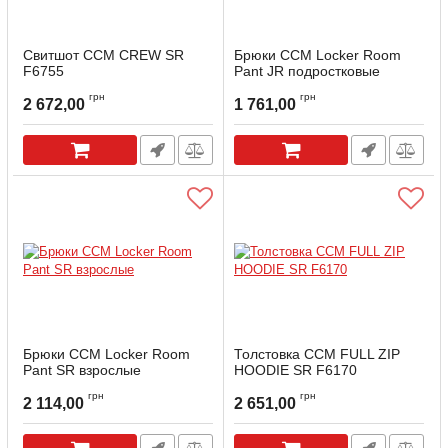
Свитшот ССМ CREW SR
Брюки CCM Locker Room
F6755
Pant JR подростковые
Артикул:
LOCKRPANT-JR-B-160
грн
грн
2 672,00
1 761,00
Брюки CCM Locker Room
Толстовка ССМ FULL ZIP
Pant SR взрослые
HOODIE SR F6170
Артикул:
LOCKRPANT-SR-B-L
Артикул:
F6170-L
грн
грн
2 114,00
2 651,00