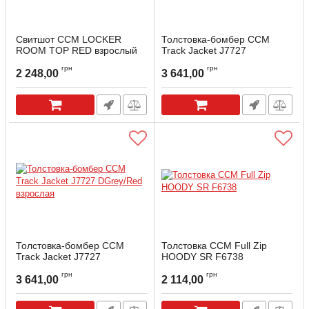
Свитшот CCM LOCKER
Толстовка-бомбер CCM
ROOM TOP RED взрослый
Track Jacket J7727
DGrey/Grey взрослая
Артикул:
LOCKRTOP-SR-R-M
грн
грн
2 248,00
3 641,00
Артикул:
TRJACKET-BLK/DGR-S
Толстовка-бомбер CCM
Толстовка ССМ Full Zip
Track Jacket J7727
HOODY SR F6738
DGrey/Red взрослая
грн
грн
3 641,00
2 114,00
Артикул:
TRJACKET-BLK/RED-M