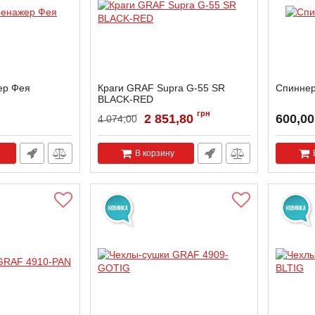
ер Фея
Краги GRAF Supra G-55 SR
Спиннер
BLACK-RED
Артикул:
G55-SR-BG15
грн
2 851,80
600,00
4 074,00
В корзину