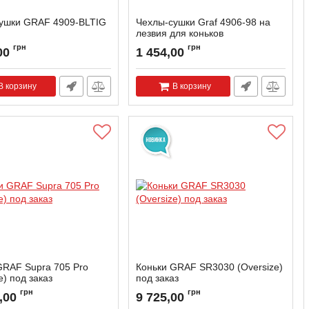
ушки GRAF 4909-BLTIG
Чехлы-сушки Graf 4906-98 на
лезвия для коньков
грн
грн
00
1 454,00
В корзину
В корзину
GRAF Supra 705 Pro
Коньки GRAF SR3030 (Oversize)
e) под заказ
под заказ
грн
грн
,00
9 725,00