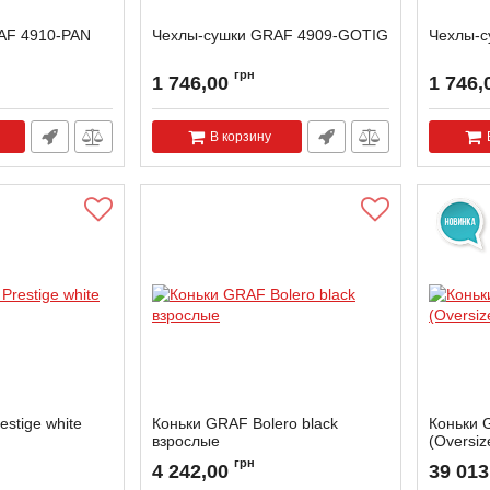
AF 4910-PAN
Чехлы-сушки GRAF 4909-GOTIG
Чехлы-с
грн
1 746,00
1 746,
В корзину
stige white
Коньки GRAF Bolero black
Коньки 
взрослые
(Oversiz
KW-8L
Артикул:
BOLERO-MB-41
грн
4 242,00
39 013