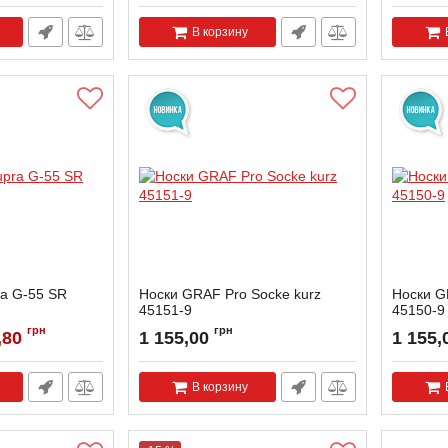
В корзину
a G-55 SR
Носки GRAF Pro Socke kurz
Носки G
45151-9
45150-9
5
грн
грн
,80
1 155,00
1 155,
В корзину