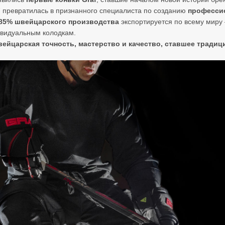
F
превратилась в признанного специалиста по созданию
профессио
85% швейцарского производства
экспортируется по всему миру
видуальным колодкам.
ейцарская точность, мастерство и качество, ставшее традиц