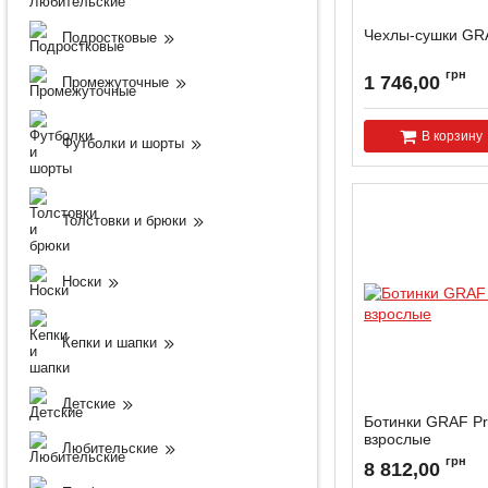
Чехлы-сушки GR
Подростковые
грн
1 746,00
Промежуточные
В корзину
Футболки и шорты
Толстовки и брюки
Носки
Кепки и шапки
Детские
Ботинки GRAF Pre
взрослые
Любительские
Артикул:
PRESTIGE-
грн
8 812,00