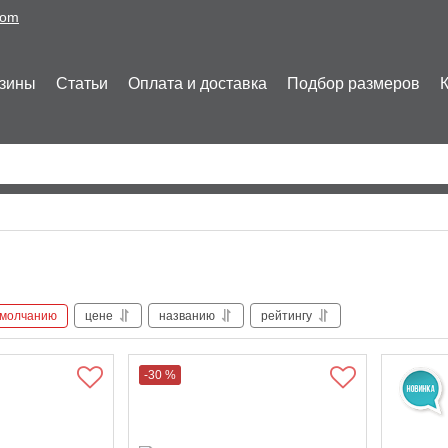
com
зины
Статьи
Оплата и доставка
Подбор размеров
умолчанию
цене
названию
рейтингу
-30 %