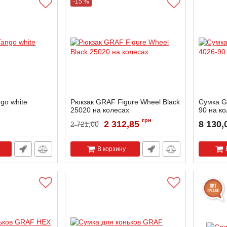
-15 %
go white
Рюкзак GRAF Figure Wheel Black
Сумка G
25020 на колесах
90 на к
6
Артикул:
25020-B
Артикул:
грн
2 312,85
8 130,
2 721,00
В корзину