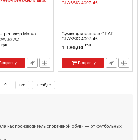
-тренажер Мавка
Сумка для коньков GRAF
CLASSIC 4007-46
SPIN-MAVKA
Артикул:
4007-46
грн
грн
1 186,00
В корзину
В корзину
9
все
вперёд »
ла как производитель спортивной обуви — от футбольных
нда.