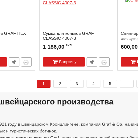
ков GRAF HEX
Сумка для коньков GRAF
Спиннер
CLASSIC 4007-3
Артикул:
Артикул:
4007-3
грн
1 186,00
600,00
В корзину
1
2
3
4
5
...
швейцарского производства
921 году в швейцарском Кройцлингене, компания
Graf & Co.
начина
ых и туристических ботинок.
явились
первые коньки Graf
, ставшие началом новой истории бре