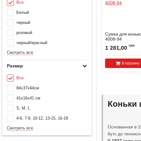
Все
Белый
черный
розовый
Сумка для конь
4008-94
черный/красный
Артикул:
4008-94
грн
1 281,00
Смотреть все
В корзину
Размер
Все
84x37x44см
41х16х41 см
Коньки 
S, M, L
4-6, 7-9, 10-12, 13-15, 16-18
Основанная в 1
Смотреть все
бутс до теннисн
В
1937 году
по