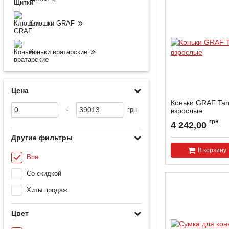
Клюшки GRAF
Коньки вратарские
Цена
Коньки GRAF Tan
-
грн
взрослые
Артикул:
TANGO-W-3
грн
4 242,00
Другие фильтры
В корзину
Все
Со скидкой
Хиты продаж
Цвет