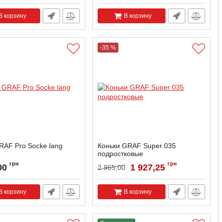
В корзину
В корзину
-35 %
RAF Pro Socke lang
Коньки GRAF Super 035
подростковые
Артикул:
G035-33
грн
грн
00
1 927,25
2 965,00
В корзину
В корзину