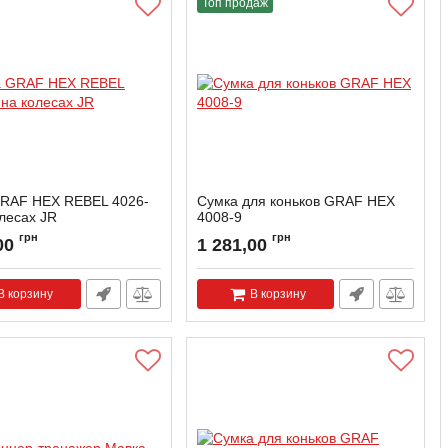
Топ продаж
RAF HEX REBEL 4026-
Сумка для коньков GRAF HEX
олесах JR
4008-9
4026-90JR
Артикул:
4008-9
грн
грн
00
1 281,00
В корзину
В корзину