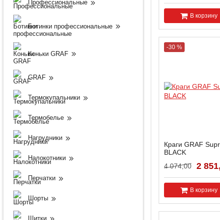
Профессиональные
В корзину
Ботинки профессиональные
-30 %
Коньки GRAF
GRAF
Термокупальники
Термобелье
Нагрудники
Краги GRAF Supr
BLACK
Налокотники
Артикул:
G55-SR-B-1
2 851
4 074,00
Перчатки
В корзину
Шорты
Щитки