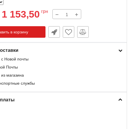
1 153,50
грн
−
+
вить в корзину
оставки
 с Новой почты
вой Почты
 из магазина
анспортные службы
оплаты