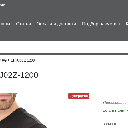
com
зины
Статьи
Оплата и доставка
Подбор размеров
7 6GPT11-PJ02Z-1200
J02Z-1200
Суперцена
Оставить о
Есть в налич
Вариант: